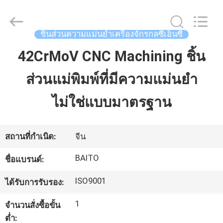
-
2026
Dongguan
Baitong
Precision
ชิ้นส่วนความแม่นยำเครื่องจักรกลซีเอ็นซี
Mould
Manuafacturing
Co.,Ltd.
42CrMoV CNC Machining ชิ้น
บ้าน
All
Rights
Reserved.
ส่วนแม่พิมพ์ที่มีความแม่นยำ
สินค้า
ไม่ใช่แบบมาตรฐาน
เกี่ยว
สถานที่กำเนิด:
จีน
กับ
BAITO
ชื่อแบรนด์:
เรา
ISO9001
ได้รับการรับรอง:
1
จำนวนสั่งซื้อขั้น
ทัวร์
ต่ำ: