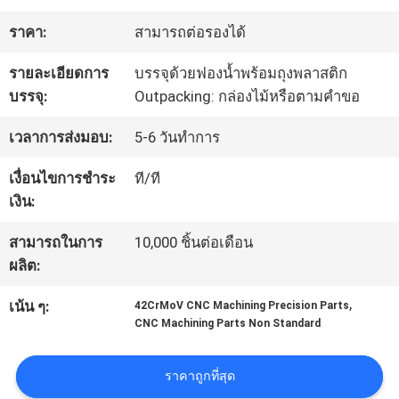
โรงงาน
ราคา:
สามารถต่อรองได้
รายละเอียดการ
บรรจุด้วยฟองน้ำพร้อมถุงพลาสติก
ควบคุม
บรรจุ:
Outpacking: กล่องไม้หรือตามคำขอ
คุณภาพ
เวลาการส่งมอบ:
5-6 วันทำการ
เงื่อนไขการชำระ
ที/ที
ติดต่อ
เงิน:
เรา
สามารถในการ
10,000 ชิ้นต่อเดือน
ผลิต:
,
ขอ
เน้น ๆ:
42CrMoV CNC Machining Precision Parts
CNC Machining Parts Non Standard
ใบ
ราคาถูกที่สุด
เสนอ