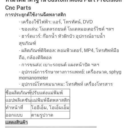
Cnc Parts
การประยุกต์ใช้งานฉีดพลาสติก
· เครื่องใช้ไฟฟ้า: แอร์, โทรทัศน์, DVD
· ของเล่น: โมเดลรถยนต์ โมเดลมอเตอร์ไซค์ ฯลฯ
· ฮาร์ดแวร์: ก๊อกน้ำ หัวฝักบัว อุปกรณ์อาบน้ำ
สุขภัณฑ์
· ผลิตภัณฑ์ดิจิตอล: คอมพิวเตอร์, MP4, โทรศัพท์มือ
ถือ, กล้องดิจิตอล
· การขนส่ง: เบาะรถยนต์ แผงหน้าปัด ฯลฯ
· อุปกรณ์การรักษาทางการแพทย์: เครื่องนวด, sphyg
momanometer
· อุปกรณ์โทรคมนาคม: โทรศัพท์ เครื่องโทรสาร
ชื่อผลิตภัณฑ์
ปรับแต่งแม่พิมพ์
แอปพลิเคชัน
แม่พิมพ์ฉีดพลาสติก
ทำหน้าที่
โออีเอ็ม, โอเอ็มเอ็ม
ออกแบบ
ตามรูปวาด
แสดงสินค้า