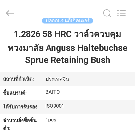
-
2026
Dongguan
Baitong
Precision
ปลอกแขนอีเจ็คเตอร์
Mould
Manuafacturing
Co.,Ltd.
1.2826 58 HRC วาล์วควบคุม
บ้าน
All
Rights
Reserved.
พวงมาลัย Anguss Haltebuchse
สินค้า
Sprue Retaining Bush
เกี่ยว
สถานที่กำเนิด:
ประเทศจีน
กับ
BAITO
ชื่อแบรนด์:
เรา
ISO9001
ได้รับการรับรอง:
1pcs
จำนวนสั่งซื้อขั้น
ทัวร์
ต่ำ: