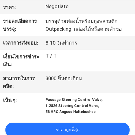
Negotiate
โรงงาน
ราคา:
รายละเอียดการ
บรรจุด้วยฟองน้ำพร้อมถุงพลาสติก
บรรจุ:
Outpacking: กล่องไม้หรือตามคำขอ
ควบคุม
เวลาการส่งมอบ:
8-10 วันทำการ
คุณภาพ
T / T
เงื่อนไขการชำระ
เงิน:
ติดต่อ
สามารถในการ
3000 ชิ้นต่อเดือน
เรา
ผลิต:
,
เน้น ๆ:
Passage Steering Control Valve
ขอ
,
1.2826 Steering Control Valve
58 HRC Anguss Haltebuchse
ใบ
ราคาถูกที่สุด
เสนอ