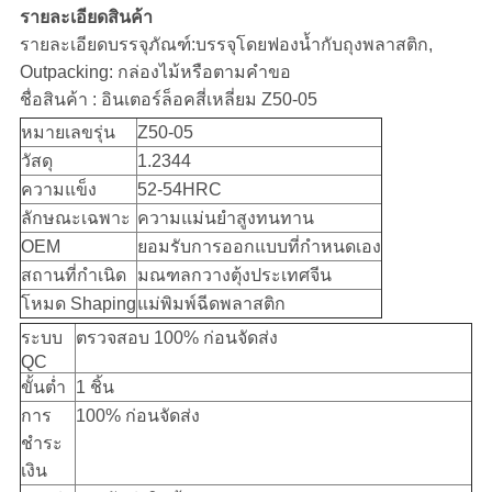
รายละเอียดสินค้า
รายละเอียดบรรจุภัณฑ์:บรรจุโดยฟองน้ำกับถุงพลาสติก,
Outpacking: กล่องไม้หรือตามคำขอ
ชื่อสินค้า : อินเตอร์ล็อคสี่เหลี่ยม Z50-05
หมายเลขรุ่น
Z50-05
วัสดุ
1.2344
ความแข็ง
52-54HRC
ลักษณะเฉพาะ
ความแม่นยำสูงทนทาน
OEM
ยอมรับการออกแบบที่กำหนดเอง
สถานที่กำเนิด
มณฑลกวางตุ้งประเทศจีน
โหมด Shaping
แม่พิมพ์ฉีดพลาสติก
ระบบ
ตรวจสอบ 100% ก่อนจัดส่ง
QC
ขั้นต่ำ
1 ชิ้น
การ
100% ก่อนจัดส่ง
ชำระ
เงิน