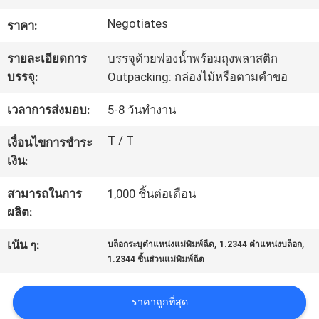
โรงงาน
Negotiates
ราคา:
รายละเอียดการ
บรรจุด้วยฟองน้ำพร้อมถุงพลาสติก
ควบคุม
บรรจุ:
Outpacking: กล่องไม้หรือตามคำขอ
คุณภาพ
เวลาการส่งมอบ:
5-8 วันทำงาน
T / T
เงื่อนไขการชำระ
ติดต่อ
เงิน:
เรา
สามารถในการ
1,000 ชิ้นต่อเดือน
ผลิต:
,
,
ขอ
เน้น ๆ:
บล็อกระบุตำแหน่งแม่พิมพ์ฉีด
1.2344 ตำแหน่งบล็อก
1.2344 ชิ้นส่วนแม่พิมพ์ฉีด
ใบ
ราคาถูกที่สุด
เสนอ