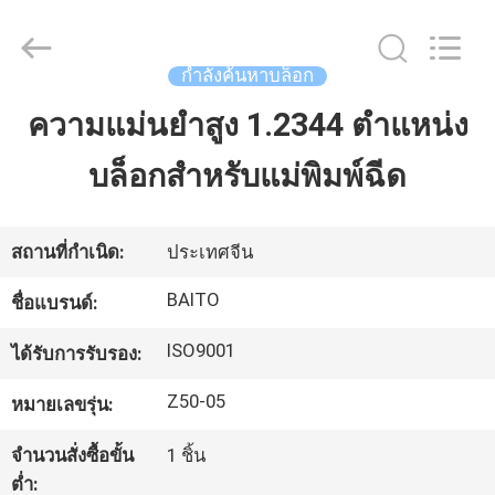
-
2026
Dongguan
Baitong
Precision
กำลังค้นหาบล็อก
Mould
Manuafacturing
Co.,Ltd.
ความแม่นยำสูง 1.2344 ตำแหน่ง
บ้าน
All
Rights
Reserved.
บล็อกสำหรับแม่พิมพ์ฉีด
สินค้า
สถานที่กำเนิด:
ประเทศจีน
เกี่ยว
BAITO
ชื่อแบรนด์:
กับ
ISO9001
ได้รับการรับรอง:
เรา
Z50-05
หมายเลขรุ่น:
จำนวนสั่งซื้อขั้น
1 ชิ้น
ทัวร์
ต่ำ: