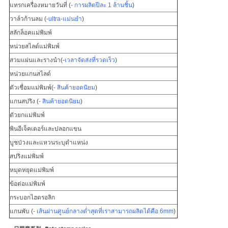
แทรกเครื่องหมายวันที่ (
- การผลิตปีละ 1 ล้านชิ้น
)
วาล์วก้านลม (
-ultra-แม่นยำ
)
สลักล็อคแม่พิมพ์
หน่วยสไลด์แม่พิมพ์
สวมแผ่นและรางนำ(-
เวลาจัดส่งที่รวดเร็ว
)
หน่วยแกนสไลด์
ตัวเชื่อมแม่พิมพ์
(
- สินค้ายอดนิยม
)
แกนสปริง (
- สินค้ายอดนิยม
)
ตัวยกแม่พิมพ์
พินอีเจ็คเตอร์และปลอกแขน
บูชป่วงและแหวนระบุตำแหน่ง
สปริงแม่พิมพ์
หมุดหยุดแม่พิมพ์
ข้อต่อแม่พิมพ์
กระบอกไฮดรอลิก
แกนพับ (
- เส้นผ่านศูนย์กลางต่ำสุดที่เราสามารถผลิตได้คือ 6mm
)