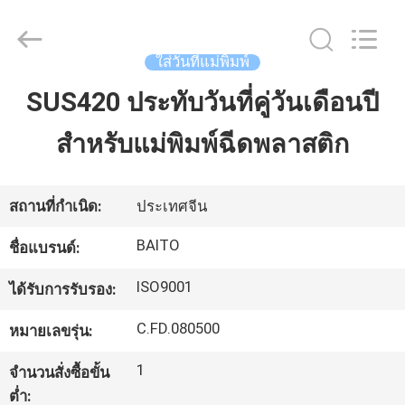
-
2026
Dongguan
Baitong
Precision
ใส่วันที่แม่พิมพ์
Mould
Manuafacturing
Co.,Ltd.
SUS420 ประทับวันที่คู่วันเดือนปี
บ้าน
All
Rights
Reserved.
สำหรับแม่พิมพ์ฉีดพลาสติก
สินค้า
สถานที่กำเนิด:
ประเทศจีน
เกี่ยว
BAITO
ชื่อแบรนด์:
กับ
ISO9001
ได้รับการรับรอง:
เรา
C.FD.080500
หมายเลขรุ่น:
1
จำนวนสั่งซื้อขั้น
ทัวร์
ต่ำ: