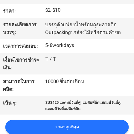
โรงงาน
$2-$10
ราคา:
รายละเอียดการ
บรรจุด้วยฟองน้ำพร้อมถุงพลาสติก
ควบคุม
บรรจุ:
Outpacking: กล่องไม้หรือตามคำขอ
คุณภาพ
5-8workdays
เวลาการส่งมอบ:
T / T
เงื่อนไขการชำระ
ติดต่อ
เงิน:
เรา
สามารถในการ
10000 ชิ้นต่อเดือน
ผลิต:
,
,
ขอ
เน้น ๆ:
SUS420 แสตมป์วันที่คู่
แม่พิมพ์ฉีดแสตมป์วันที่คู่
แสตมป์วันที่แม่พิมพ์ฉีด
ใบ
ราคาถูกที่สุด
เสนอ